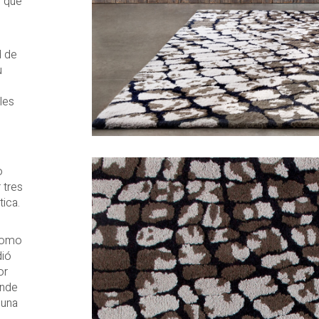
, que
d de
u
les
o
 tres
tica.
 como
dió
or
onde
 una