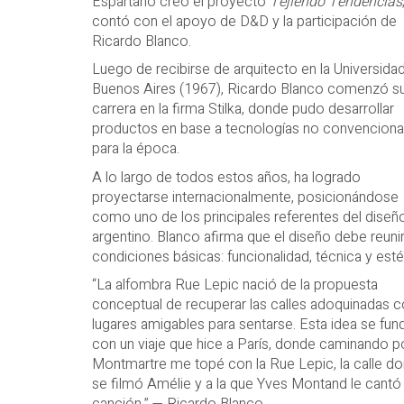
Espartano creó el proyecto
Tejiendo Tendencias
contó con el apoyo de D&D y la participación de
Ricardo Blanco.
Luego de recibirse de arquitecto en la Universida
Buenos Aires (1967), Ricardo Blanco comenzó s
carrera en la firma Stilka, donde pudo desarrollar
productos en base a tecnologías no convenciona
para la época.
A lo largo de todos estos años, ha logrado
proyectarse internacionalmente, posicionándose
como uno de los principales referentes del diseñ
argentino. Blanco afirma que el diseño debe reunir
condiciones básicas: funcionalidad, técnica y esté
“La alfombra Rue Lepic nació de la propuesta
conceptual de recuperar las calles adoquinadas
lugares amigables para sentarse. Esta idea se fun
con un viaje que hice a París, donde caminando p
Montmartre me topé con la Rue Lepic, la calle d
se filmó Amélie y a la que Yves Montand le cantó