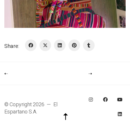
P
l
a
y
Share:
V
i
d
e
o
© Copyright 2026 — El
Espartano S.A.